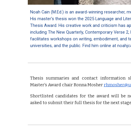
Noah Cain (M.Ed.) is an award-winning researcher, mu
His master's thesis won the 2025 Language and Lit
Thesis Award. His creative work and criticism has a
including The New Quarterly, Contemporary Verse 2, E
facilitates workshops on writing, embodiment, and t
universities, and the public. Find him online at noahj
Thesis summaries and contact information s
Master’s Award chair Ronna Mosher
rhmosher@uc
Shortlisted candidates for the award will be n
asked to submit their full thesis for the next stag