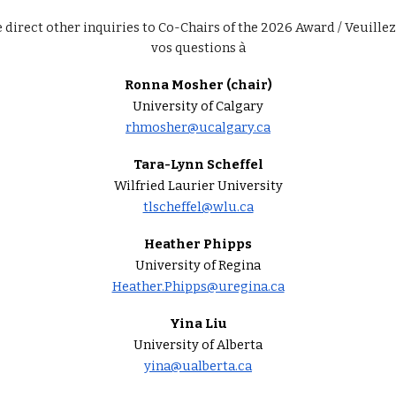
 direct other inquiries to Co-Chairs of the 2026 Award / Veuille
vos questions à
Ronna Mosher (chair)
University of Calgary
rhmosher@ucalgary.ca
Tara-Lynn Scheffel
Wilfried Laurier University
tlscheffel@wlu.ca
Heather Phipps
University of Regina
Heather.Phipps@uregina.ca
Yina Liu
University of Alberta
yina@ualberta.ca