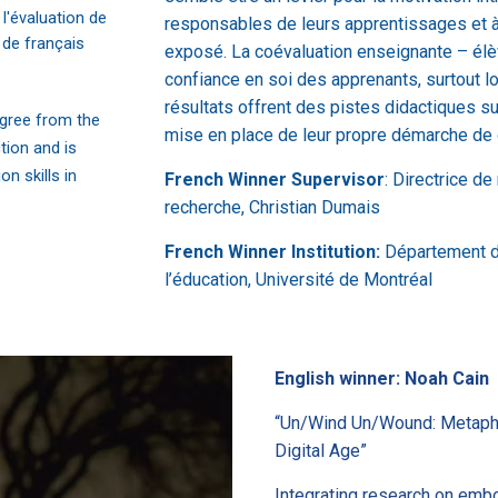
 l'évaluation de
responsables de leurs apprentissages et à
de français
exposé. La coévaluation enseignante – élève
confiance en soi des apprenants, surtout l
résultats offrent des pistes didactiques s
gree from the
mise en place de leur propre démarche de 
tion and is
n skills in
French Winner Supervisor
: Directrice d
recherche, Christian Dumais
French Winner Institution:
Département de
l’éducation, Université de Montréal
English winner:
Noah Cain
“Un/Wind Un/Wound: Metapho
Digital Age”
Integrating research on emb