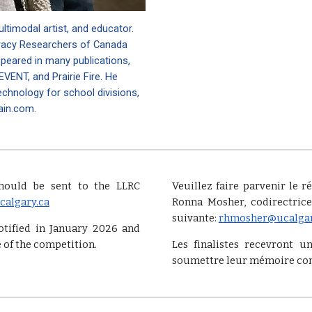
ltimodal artist, and educator.
eracy Researchers of Canada
ppeared in many publications,
VENT, and Prairie Fire. He
echnology for school divisions,
cain.com.
hould be sent to the LLRC
Veuillez faire parvenir le
algary.ca
Ronna Mosher, codirectrice
suivante:
rhmosher@ucalgar
otified in January 2026 and
e of the competition.
Les finalistes recevront 
soumettre leur mémoire co