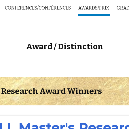
CONFERENCES/CONFÉRENCES
AWARDS/PRIX
GRAD
ip to main content
Skip to navigat
Award / Distinction
s Research Award Winners
L Master's Resear