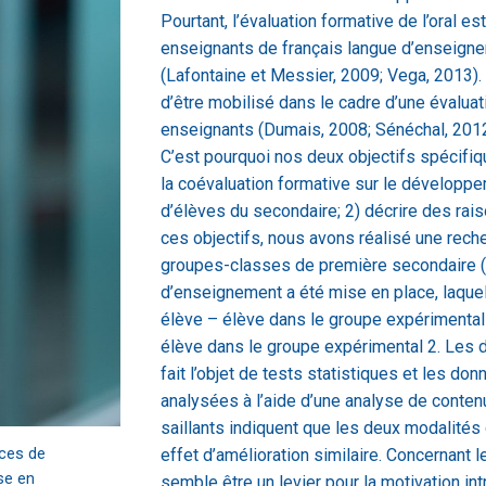
Pourtant, l’évaluation formative de l’oral 
enseignants de français langue d’enseign
(Lafontaine et Messier, 2009; Vega, 2013).
d’être mobilisé dans le cadre d’une évalua
enseignants (Dumais, 2008; Sénéchal, 2012
C’est pourquoi nos deux objectifs spécifiq
la coévaluation formative sur le dévelop
d’élèves du secondaire; 2) décrire des rai
ces objectifs, nous avons réalisé une rec
groupes-classes de première secondaire (
d’enseignement a été mise en place, laquel
élève – élève dans le groupe expérimental
élève dans le groupe expérimental 2. Les d
fait l’objet de tests statistiques et les d
analysées à l’aide d’une analyse de contenu.
saillants indiquent que les deux modalité
nces de
effet d’amélioration similaire. Concernant 
ise en
semble être un levier pour la motivation in