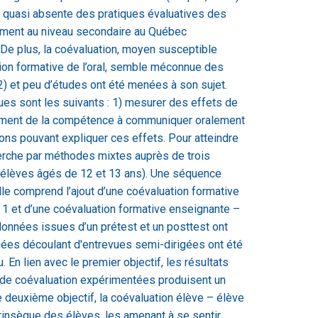
est quasi absente des pratiques évaluatives des
ement au niveau secondaire au Québec
 De plus, la coévaluation, moyen susceptible
tion formative de l’oral, semble méconnue des
) et peu d’études ont été menées à son sujet.
ues sont les suivants : 1) mesurer des effets de
pement de la compétence à communiquer oralement
sons pouvant expliquer ces effets. Pour atteindre
herche par méthodes mixtes auprès de trois
élèves âgés de 12 et 13 ans). Une séquence
le comprend l’ajout d’une coévaluation formative
 1 et d’une coévaluation formative enseignante –
onnées issues d’un prétest et un posttest ont
onnées découlant d'entrevues semi-dirigées ont été
 En lien avec le premier objectif, les résultats
s de coévaluation expérimentées produisent un
le deuxième objectif, la coévaluation élève – élève
trinsèque des élèves, les amenant à se sentir