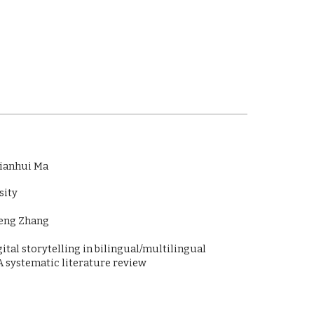
ianhui Ma
sity
heng Zhang
ital storytelling in bilingual/multilingual
A
systematic literature review