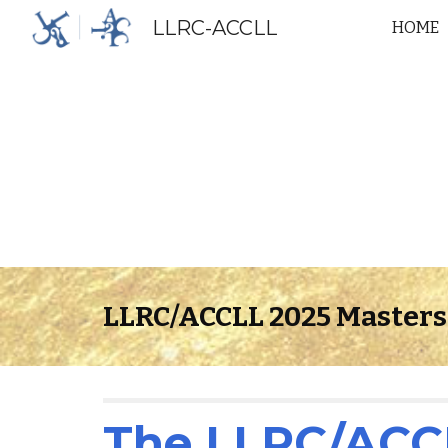
LLRC-ACCLL
HOME
Sk
LLRC/ACCLL 2025 Master
The LLRC/ACCL