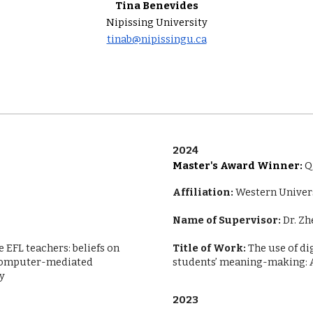
Tina Benevides
Nipissing University
tinab@nipissingu.ca
2024
Master's Award Winner:
Q
Affiliation:
Western Univer
Name of Supervisor:
Dr. Z
 EFL teachers: beliefs on
Title of Work:
The use of dig
 computer-mediated
students’ meaning-making: 
y
2023