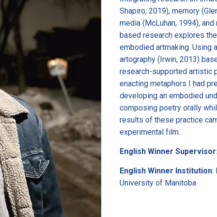
Shapiro, 2019), memory (Glen
media (McLuhan, 1994), and mu
based research explores the
embodied artmaking. Using a
artography (Irwin, 2013) bas
research-supported artistic p
enacting metaphors I had pre
developing an embodied unde
composing poetry orally while
results of these practice ca
experimental film.
English Winner Supervisor
English Winner Institution
:
University of Manitoba