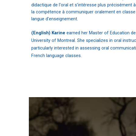
didactique de l'oral et s’intéresse plus précisément à
la compétence à communiquer oralement en classe 
langue d'enseignement.
(English) Karine
earned her Master of Education de
University of Montreal. She specializes in oral instruc
particularly interested in assessing oral communicatio
French language classes.